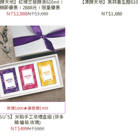
酵天地】紅樟芝發酵液610ml∣
【潭酵天地】黑蒜養生醋610
親節優惠∣2888元∣限量優惠
NT$2,888
NT$3,680
NT$1,680
原價$800★優惠價$499
SU'S】米粕手工皂禮盒組 (芬多
精.蠟菊.玫瑰)
NT$499
NT$800