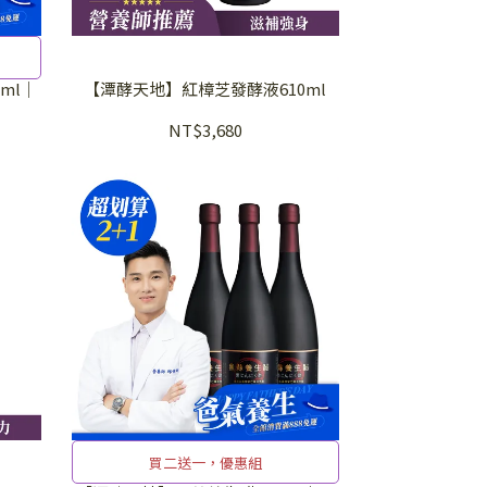
ml│
【潭酵天地】紅樟芝發酵液610ml
NT$3,680
買二送一，優惠組