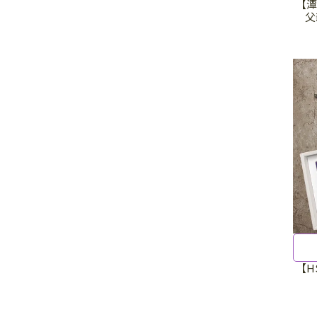
【潭
父
【H