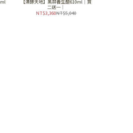
ml
【潭酵天地】黑蒜養生醋610ml│買
二送一│
NT$3,360
NT$5,040