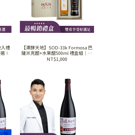
2入禮
【潭酵天地】SOD-33k Formosa 巴
任選∣
薩米克醋+水果醋500ml 禮盒組│伴
手禮首選│8種口味任選∣
NT$1,000