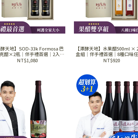
酵天地】SOD-33k Formosa 巴
【潭酵天地】水果醋500ml × 
克醋×2瓶│伴手禮首選│2入禮
盒組│伴手禮首選│8種口味
盒組∣
NT$1,080
NT$920