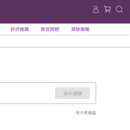
好評推薦
常見問題
潭酵專欄
尚未選購
共 0 件商品