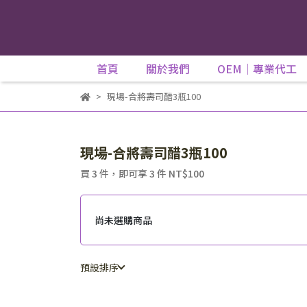
首頁
關於我們
OEM｜專業代工
現場-合將壽司醋3瓶100
現場-合將壽司醋3瓶100
買 3 件，
即可享 3 件
NT$100
尚未選購商品
預設排序