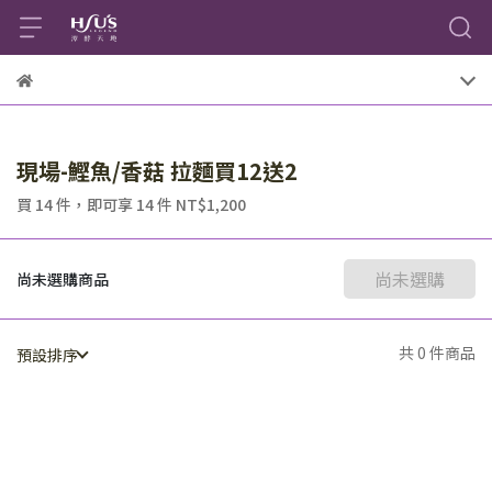
現場-鰹魚/香菇 拉麵買12送2
買 14 件，
即可享 14 件
NT$1,200
尚未選購
尚未選購商品
共 0 件商品
預設排序