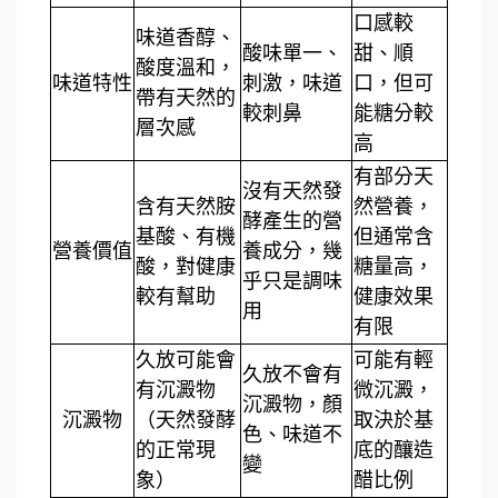
口感較
味道香醇、
酸味單一、
甜、順
酸度溫和，
味道特性
刺激，味道
口，但可
帶有天然的
較刺鼻
能糖分較
層次感
高
有部分天
沒有天然發
含有天然胺
然營養，
酵產生的營
基酸、有機
但通常含
營養價值
養成分，幾
酸，對健康
糖量高，
乎只是調味
較有幫助
健康效果
用
有限
久放可能會
可能有輕
久放不會有
有沉澱物
微沉澱，
沉澱物，顏
沉澱物
（天然發酵
取決於基
色、味道不
的正常現
底的釀造
變
象）
醋比例