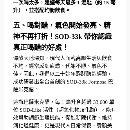
一次喝太多，建議每天最多 1 湯匙（約 15 毫
升），並搭配均衡飲食。
五、喝對醋，氣色開始發亮、精
神不再打折！SOD-33k 帶你認識
真正喝醋的好處！
潭酵天地深知，現代人面臨高壓生活與飲食
不均，經常感到疲憊、代謝不順、氣色不
佳，因此，我們以二十餘年醱酵釀造經驗，
成功研發出全台首創的 SOD-33k Formosa 巴
薩米克醋。
這瓶巴薩米克醋，每 1 毫升含超過 33,000 單
位 SOD-Like 活性（超氧化物歧化酶），能有
效幫助調節生理機能、促進新陳代謝、維持
消化道健康，更是現代人日常保養、養顏美