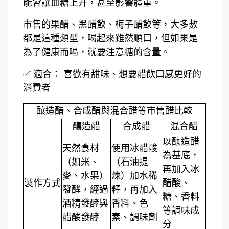
能會讓血糖上升，甚至影響體重。
市售的果醋、黑醋飲、梅子醋飲等，大多數
都是這種類型，喝起來雖然順口，但如果是
為了健康而喝，就要注意糖的含量。
✅ 適合： 喜歡有甜味、想要醋飲口感更好的
消費者
釀造醋、合成醋與混合醋等市售醋比較
釀造醋
合成醋
混合醋
以釀造醋
天然食材
使用冰醋酸
為基底，
（如米、
（石油提
再加入冰
麥、水果）
煉）加水稀
製作方式
醋酸、
發酵，經過
釋，再加入
糖、香料
酒精發酵與
香料、色
等調味成
醋酸發酵
素、調味劑
分