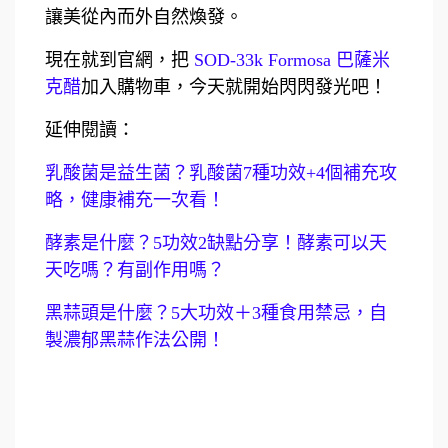
讓美從內而外自然煥發。
現在就到官網，把
SOD-33k Formosa 巴薩米
克醋
加入購物車，今天就開始閃閃發光吧！
延伸閱讀：
乳酸菌是益生菌？乳酸菌7種功效+4個補充攻
略，健康補充一次看！
酵素是什麼？5功效2缺點分享！酵素可以天
天吃嗎？有副作用嗎？
黑蒜頭是什麼？5大功效＋3種食用禁忌，自
製濃郁黑蒜作法公開！