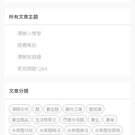
所有文章主題
潭酵小學堂
媒體專訪
潭酵旅遊趣
常見問題 Q&A
文章分類
潭酵天地
醋
養生醋
觀光工廠
醋知識
養生醋品
生活智慧王
巴薩米克醋
養生
養身
水果醋功效
水果醋喝法
水果醋做法
水果醋怎麼挑