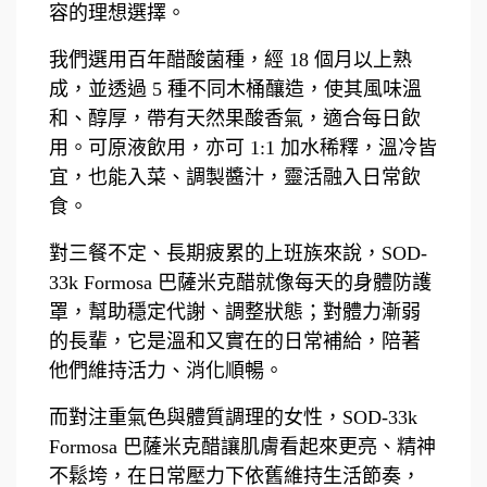
容的理想選擇。
我們選用百年醋酸菌種，經 18 個月以上熟
成，並透過 5 種不同木桶釀造，使其風味溫
和、醇厚，帶有天然果酸香氣，適合每日飲
用。可原液飲用，亦可 1:1 加水稀釋，溫冷皆
宜，也能入菜、調製醬汁，靈活融入日常飲
食。
對三餐不定、長期疲累的上班族來說，SOD-
33k Formosa 巴薩米克醋就像每天的身體防護
罩，幫助穩定代謝、調整狀態；對體力漸弱
的長輩，它是溫和又實在的日常補給，陪著
他們維持活力、消化順暢。
而對注重氣色與體質調理的女性，SOD-33k
Formosa 巴薩米克醋讓肌膚看起來更亮、精神
不鬆垮，在日常壓力下依舊維持生活節奏，