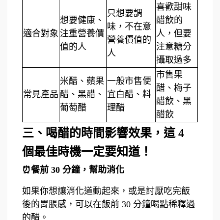
喜歡甜味
只想要調
想要健康、
醋飲的
味，不在意
適合對象
注重營養價
人，但要
營養價值的
值的人
注意糖分
人
攝取過多
市售果
米醋、蘋果
一般市售便
醋、梅子
常見產品
醋、黑醋、
宜白醋、料
醋飲、黑
葡萄醋
理醋
醋飲
三、喝醋的時間影響效果，這 4
個最佳時機一定要知道！
⏰餐前 30 分鐘，幫助消化
如果你想讓消化道動起來，或是討厭吃完飯
後的胃脹感，可以在飯前 30 分鐘喝點稀釋過
的醋。