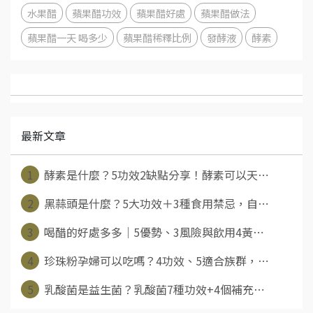
水果醋
蘋果醋功效
蘋果醋好處
蘋果醋做法
蘋果醋一天 喝多少
蘋果醋稀釋比例
發酵液
酵素
最新文章
1
酵素是什麼？5功效2缺點分享！酵素可以天⋯
2
黑蒜頭是什麼？5大功效＋3種食用禁忌，自⋯
3
喝醋的好處多多｜5優勢、3風險與飲用4黃⋯
4
珍珠粉孕婦可以吃嗎？4功效、5適合族群，⋯
5
乳酸菌是益生菌？乳酸菌7種功效+4個補充⋯