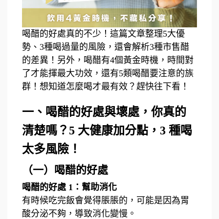
喝醋的好處真的不少！這篇文章整理5大優
勢、3種喝過量的風險，還會解析3種市售醋
的差異！另外，喝醋有4個黃金時機，時間對
了才能揮最大功效，還有5類喝醋要注意的族
群！想知道怎麼喝才最有效？趕快往下看！
一、喝醋的好處與壞處，你真的
清楚嗎？5 大健康加分點，3 種喝
太多風險！
（一）喝醋的好處
喝醋的好處 1：幫助消化
有時候吃完飯會覺得脹脹的，可能是因為胃
酸分泌不夠，導致消化變慢。