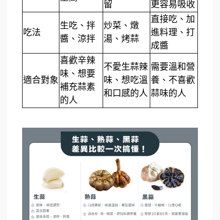
留
更容易吸收
直接吃、加
生吃、拌
炒菜、燉
吃法
進料理、打
醬、涼拌
湯、烤蒜
成醬
喜歡辛辣
不愛生蒜辣
需要溫和營
味、想要
適合對象
味、想吃溫
養、不喜歡
補充蒜素
和口感的人
蒜味的人
的人