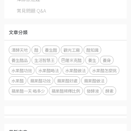
常見問題 Q&A
文章分類
潭酵天地
醋
養生醋
觀光工廠
醋知識
養生醋品
生活智慧王
巴薩米克醋
養生
養身
水果醋功效
水果醋喝法
水果醋做法
水果醋怎麼挑
水果醋
蘋果醋功效
蘋果醋好處
蘋果醋做法
蘋果醋一天 喝多少
蘋果醋稀釋比例
發酵液
酵素