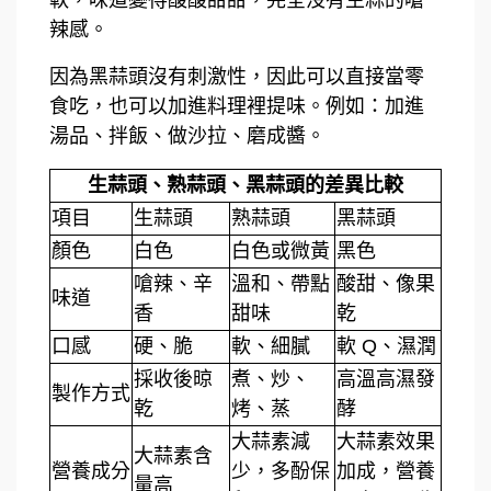
辣感。
因為黑蒜頭沒有刺激性，因此可以直接當零
食吃，也可以加進料理裡提味。例如：加進
湯品、拌飯、做沙拉、磨成醬。
生蒜頭、熟蒜頭、黑蒜頭的差異比較
項目
生蒜頭
熟蒜頭
黑蒜頭
顏色
白色
白色或微黃
黑色
嗆辣、辛
溫和、帶點
酸甜、像果
味道
香
甜味
乾
口感
硬、脆
軟、細膩
軟 Q、濕潤
採收後晾
煮、炒、
高溫高濕發
製作方式
乾
烤、蒸
酵
大蒜素減
大蒜素效果
大蒜素含
營養成分
少，多酚保
加成，營養
量高