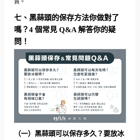
質。
七、黑蒜頭的保存方法你做對了
嗎？4 個常見 Q&A 解答你的疑
問！
（一）黑蒜頭可以保存多久？要放冰