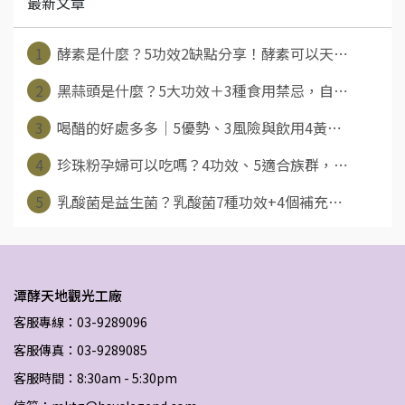
最新文章
1
酵素是什麼？5功效2缺點分享！酵素可以天⋯
2
黑蒜頭是什麼？5大功效＋3種食用禁忌，自⋯
3
喝醋的好處多多｜5優勢、3風險與飲用4黃⋯
4
珍珠粉孕婦可以吃嗎？4功效、5適合族群，⋯
5
乳酸菌是益生菌？乳酸菌7種功效+4個補充⋯
潭酵天地觀光工廠
客服專線：03-9289096
客服傳真：03-9289085
客服時間：8:30am - 5:30pm